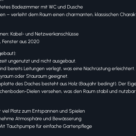
ichtetes Badezimmer mit WC und Dusche
en – verleiht dem Raum einen charmanten, klassischen Charak
umen: Kabel- und Netzwerkanschlüsse ️
t, Fenster aus 2020
gebaut):
eit ungenutzt und nicht ausgebaut.
sind bereits Leitungen verlegt, was eine Nachrüstung erleichtert.
byraum oder Stauraum geeignet.
platte des Daches besteht aus Holz (Baujahr bedingt). Der Eig
ichenboden-Dielen versehen, was den Raum stabil und nutzbar
 viel Platz zum Entspannen und Spielen
genehme Atmosphäre und Bewässerung
it Tauchpumpe für einfache Gartenpflege