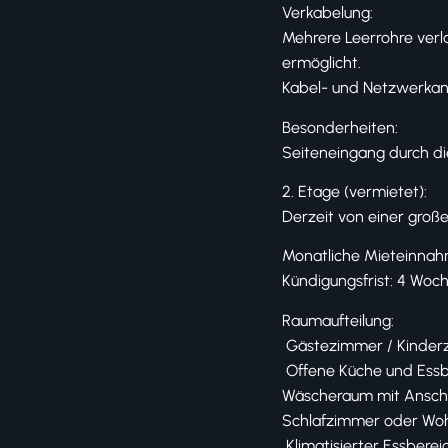
Verkabelung:
Mehrere Leerrohre verl
ermöglicht.
Kabel- und Netzwerkan
Besonderheiten:
Seiteneingang durch d
2. Etage (vermietet):
Derzeit von einer groß
Monatliche Mieteinnah
Kündigungsfrist: 4 Woc
Raumaufteilung:
️ Gästezimmer / Kinde
️ Offene Küche und Ess
Wäscheraum mit Anschl
Schlafzimmer oder W
️ Klimatisierter Essberei