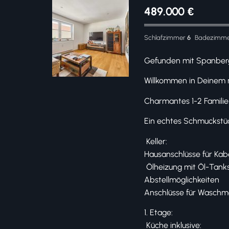
489.000
€
Schlafzimmer
6
Badezimm
Gefunden mit Spanber
Willkommen in Deinem 
Charmantes 1-2 Famili
Ein echtes Schmuckstück,
️ Keller:
Hausanschlüsse für Kabe
️ Ölheizung mit Öl-Tank
Abstellmöglichkeiten
Anschlüsse für Waschm
1. Etage:
️ Küche inklusive: