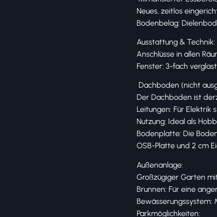
Neues, zeitlos einger
Bodenbelag: Dielenbod
Ausstattung & Technik:
Anschlüsse in allen Rä
Fenster: 3-fach verglas
️ Dachboden (nicht aus
Der Dachboden ist derz
Leitungen: Für Elektrik 
Nutzung: Ideal als Hob
Bodenplatte: Die Boden
OSB-Platte und 2 cm E
Außenanlage:
Großzügiger Garten mit
Brunnen: Für eine an
Bewässerungssystem: M
Parkmöglichkeiten: