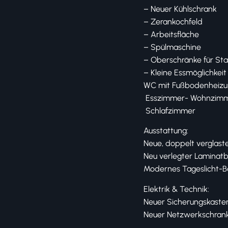
– Neuer Kühlschrank
– Zerankochfeld
– Arbeitsfläche
– Spülmaschine
– Oberschränke für Sta
– Kleine Essmöglichkeit
WC mit Fußbodenheiz
️ Esszimmer- Wohnzimm
️ Schlafzimmer
Ausstattung:
Neue, doppelt verglaste
Neu verlegter Laminat
Modernes Tageslicht-B
Elektrik & Technik:
Neuer Sicherungskasten
Neuer Netzwerkschrank 